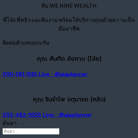
ทีม WE NINE WEALTH
พี่โจ๋ย พี่หลิว และทีมงาน พร้อมให้บริการคุณด้วยความเป็น
มืออาชีพ
ติดต่อตัวแทนประกัน
คุณ สันทัด อังกาบ (โจ๋ย)
090-581-1581
Line : @aiaplanner
คุณ รินรำไพ จตุนารถ (หลิว)
093-482-9555
Line : @aiaplanner
ค้นหา