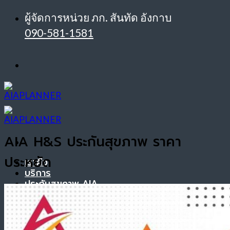
ข้าม
ผู้จัดการหน่วย ภก. สันทัด อังกาบ
ไป
090-581-1581
ยัง
เนื้อหา
AIA H&S ประกันสุขภาพ ราคา
ประหยัด
เราคือ
บริการ
ประกันสุขภาพ AIA
รางวัล
บทความ
สมัครตัวแทนขายประกัน AIA
ติดต่อเรา